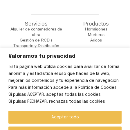
Servicios
Productos
Alquiler de contenedores de
Hormigones
obra
Morteros
Gestión de RCD's
Áridos
Transporte y Distribución
Valoramos tu privacidad
Contacto
Teléfono: 965 97 92 77
Esta página web utiliza cookies para analizar de forma
Mail: delvalle@arenasdelvalle.com
Pda. el pla, 03410 Biar, Alicante
anónima y estadística el uso que haces de la web,
N-344, KM 106, 02660 Caudete, Albacete
mejorar los contenidos y tu experiencia de navegación.
Para más información accede a la Política de Cookies
Certificados
Si pulsas ACEPTAR, aceptas todas las cookies.
Si pulsas RECHAZAR, rechazas todas las cookies
Aceptar todo
Política de cookies
Aviso legal y Política de privacidad
© Todos los derechos reservados Arenas del Valle