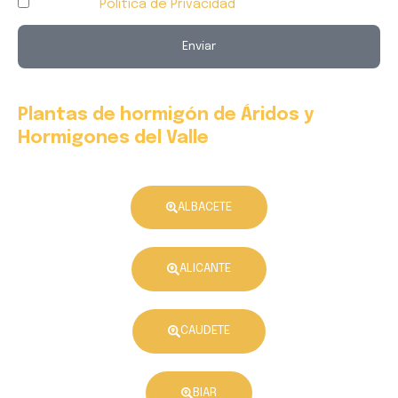
Acepto la
Política de Privacidad
Enviar
A
l
Plantas de hormigón de Áridos y
t
Hormigones del Valle
e
r
n
ALBACETE
a
t
ALICANTE
i
v
e
CAUDETE
:
BIAR