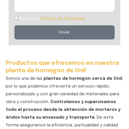
Acepto la
Política de Privacidad
Enviar
A
l
t
Productos que ofrecemos en nuestra
e
planta de hormigón de Onil
r
Somos una de las
plantas de hormigón cerca de Onil
,
n
por lo que podemos ofrecerte un servicio rápido,
a
personalizado y con gran variedad de materiales para
t
obra y construcción.
Controlamos y supervisamos
i
todo el proceso desde la obtenci
ón de morteros y
v
áridos hasta su envasado y
transporte
.
De esta
e
forma aseguramos la eficiencia,
puntua
lidad y calidad
: