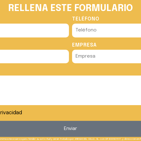
RELLENA ESTE FORMULARIO
TELÉFONO
EMPRESA
Privacidad
Enviar
nimos necesarios para tender su solicitud y serán tratados por ARENAS DEL VALLE, SL, con CIF B03921517, y dirección en 