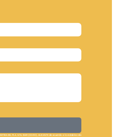
PARTIDA DEL PLA, S/N, BIAR (03410), ALICANTE de acuerdo a lo establecido