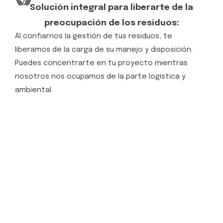
Solución integral para liberarte de la
preocupación de los residuos:
A
l confiarnos la gestión de tus residuos, te
liberamos de la carga de su manejo y disposición.
Puedes concentrarte en tu proyecto mientras
nosotros nos ocupamos de la parte logística y
ambiental.
Confía en nuestro equipo experto
en RCDs para una gestión efectiva
y responsable de tus residuos de
construcción y demolición.
Apuesta por un entorno más limpio