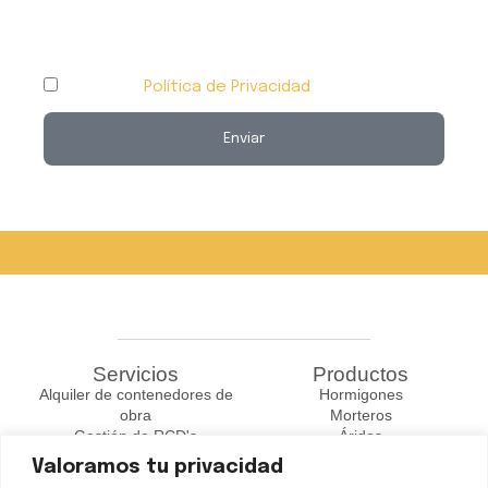
Acepto la
Política de Privacidad
Enviar
A
l
t
e
r
n
a
Servicios
Productos
t
Alquiler de contenedores de
Hormigones
obra
Morteros
i
Gestión de RCD's
Áridos
v
Transporte y Distribución
Valoramos tu privacidad
e