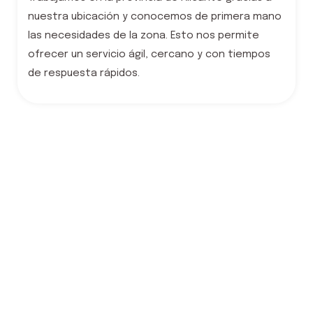
nuestra ubicación y
conocemos de primera mano
las necesidades de la zona. Esto nos permite
ofrecer un servicio ágil, cercano y con tiempos
de respuesta rápidos.
Estás apostando por una
solución sostenible,
eficiente y comprometida
con el medio ambiente y la
comunidad local.
Contribuye a la