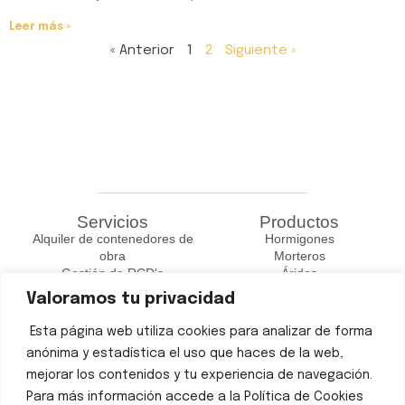
Leer más »
« Anterior
1
2
Siguiente »
Servicios
Productos
Alquiler de contenedores de
Hormigones
obra
Morteros
Gestión de RCD's
Áridos
Transporte y Distribución
Valoramos tu privacidad
Contacto
Esta página web utiliza cookies para analizar de forma
Teléfono: 965 97 92 77
anónima y estadística el uso que haces de la web,
Mail: delvalle@arenasdelvalle.com
mejorar los contenidos y tu experiencia de navegación.
Pda. el pla, 03410 Biar, Alicante
N-344, KM 106, 02660 Caudete, Albacete
Para más información accede a la Política de Cookies